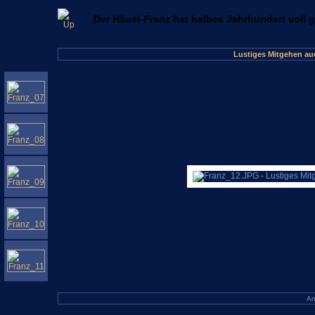
Der Häusl-Franz hat halbes Jahrhundert voll 
Lustiges Mitgehen au
An