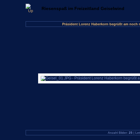
Riesenspaß im Freizeitland Geiselwind
Präsident Lorenz Haberkorn begrüßt am noch n
Anzahl Bilder:
25
| Let