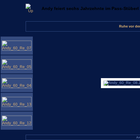
Andy feiert sechs Jahrzehnte im Pass-Stüberl
Ruhe vor de
An