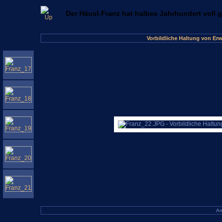
Der Häusl-Franz hat halbes Jahrhundert voll 
Vorbildliche Haltung von Er
An