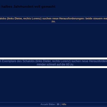
t halbes Jahrhundert voll gemacht
lobs (links Dieter, rechts Lorenz) suchen neue Herausforderungen: beide steuern meh
zu.
Anzahl Bilder:
30
|
Hilfe